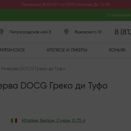
Промокод AUGUST на 5000 баллов. До 12.08
О компании
8 (8
Петроградская наб. 8
Жуковского 10
ШАМПАНСКОЕ
КРЕПКОЕ И ЛИКЁРЫ
КОНЬЯК
" Ризерва DOCG Греко ди Туфо
зерва DOCG Греко ди Туфо
Италия
,
Белое
,
Сухое
,
0.75 л