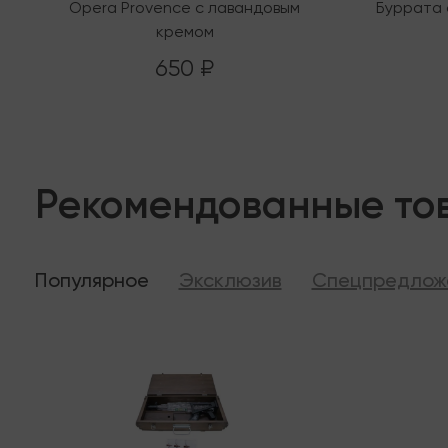
Opera Provence с лавандовым
Буррата 
кремом
650 ₽
Рекомендованные то
Популярное
Эксклюзив
Спецпредлож
Последняя
В налич