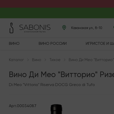
Казанская ул., 8-10
ВИНО
ВИНО РОССИИ
ИГРИСТОЕ И 
Каталог
Вино
Тихое
Вино Ди Мео "Витторио
Вино Ди Мео "Витторио" Ри
Di Meo "Vittorio" Riserva DOCG Greco di Tufo
Арт.
00034087