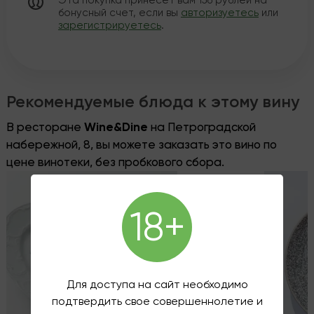
Эта покупка принесет вам
156
рублей на
бонусный счет, если вы
авторизуетесь
или
зарегистрируетесь
.
Рекомендуемые блюда к этому вину
В ресторане
Wine&Dine
на Петроградской
набережной, 8, вы можете заказать это вино по
цене винотеки, без пробкового сбора.
18+
Для доступа на сайт необходимо
подтвердить свое совершеннолетие и