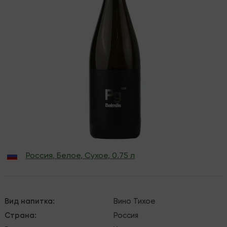
Россия
,
Белое
,
Сухое
,
0.75 л
Вид напитка
:
Вино
Тихое
Страна
:
Россия