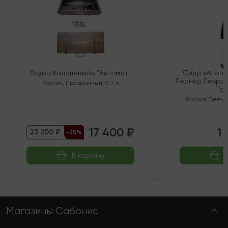
Водка Калашников "Автомат"
Сидр яблочн
Леонид Левран
Россия
,
Прозрачный
,
0.7 л
Пол
Россия
,
Белый
17 400 ₽
1 
23 200 ₽
-25%
В корзину
Магазины Сабонис