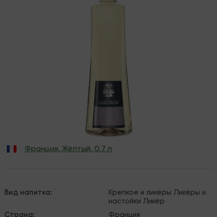
Франция
,
Жёлтый
,
0.7 л
Вид напитка
:
Крепкое и ликёры
Ликёры и
настойки
Ликёр
Страна
:
Франция