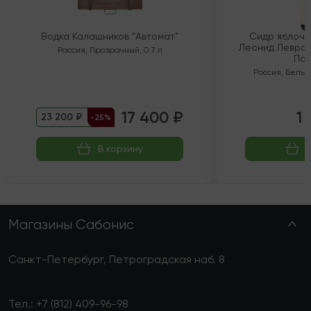
Водка Калашников "Автомат"
Сидр яблочн
Леонид Левран
Россия
,
Прозрачный
,
0.7 л
Пол
Россия
,
Белый
17 400 ₽
1 
23 200 ₽
-25%
В корзину
Магазины Сабонис
Санкт-Петербург, Петроградская наб. 8
Тел.:
+7 (812) 409-96-98