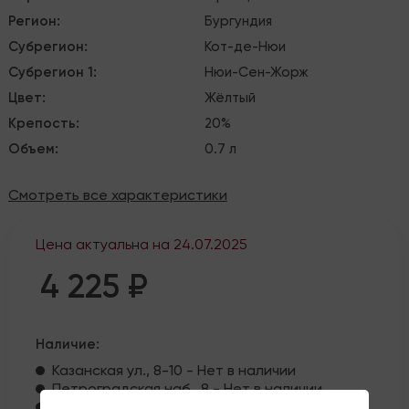
Регион
:
Бургундия
Субрегион
:
Кот-де-Нюи
Субрегион 1
:
Нюи-Сен-Жорж
Цвет
:
Жёлтый
Крепость
:
20%
Объем
:
0.7 л
Смотреть все характеристики
Цена актуальна на
24.07.2025
4 225 ₽
Наличие:
Казанская ул., 8-10 - Нет в наличии
Петроградская наб., 8 - Нет в наличии
ул. Жуковского, 10 - Нет в наличии