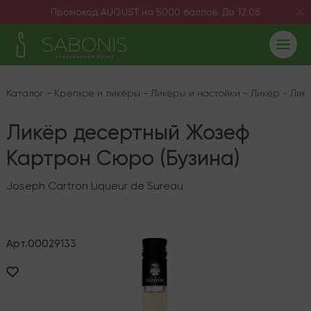
Промокод AUGUST на 5000 баллов. До 12.08
Каталог
-
Крепкое и ликёры
-
Ликёры и настойки
-
Ликёр
-
Лик
Ликёр десертный Жозеф
Картрон Сюро (Бузина)
Joseph Cartron Liqueur de Sureau
Арт.
00029133