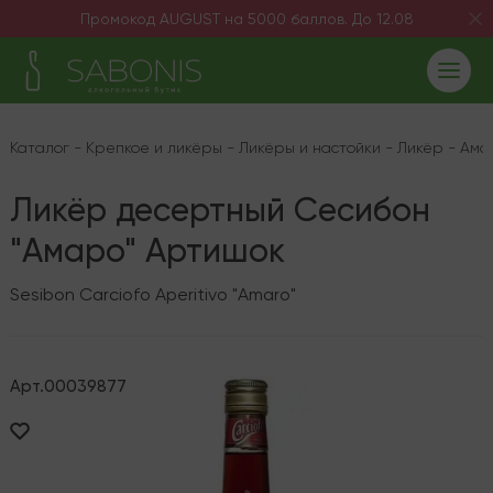
Промокод AUGUST на 5000 баллов. До 12.08
Каталог
-
Крепкое и ликёры
-
Ликёры и настойки
-
Ликёр
-
Ама
Ликёр десертный Сесибон
"Амаро" Артишок
Sesibon Carciofo Aperitivo "Amaro"
Арт.
00039877