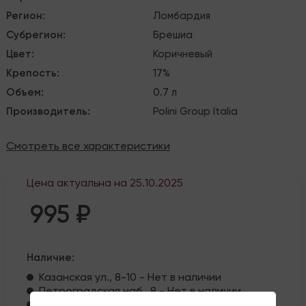
Регион
:
Ломбардия
Субрегион
:
Брешиа
Цвет
:
Коричневый
Крепость
:
17%
Объем
:
0.7 л
Производитель
:
Polini Group Italia
Смотреть все характеристики
Цена актуальна на
25.10.2025
995 ₽
Наличие:
Казанская ул., 8-10 - Нет в наличии
Петроградская наб., 8 - Нет в наличии
ул. Жуковского, 10 - Нет в наличии