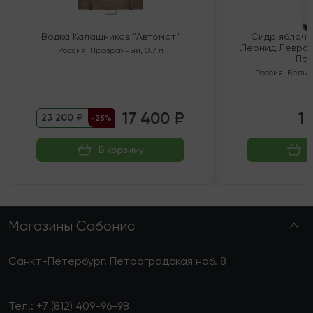
Водка Калашников "Автомат"
Сидр яблочн
Леонид Левран
Россия
,
Прозрачный
,
0.7 л
Пол
Россия
,
Белый
17 400 ₽
1 
23 200 ₽
-25%
В корзину
Магазины Сабонис
Санкт-Петербург, Петроградская наб. 8
Тел.:
+7 (812) 409-96-98