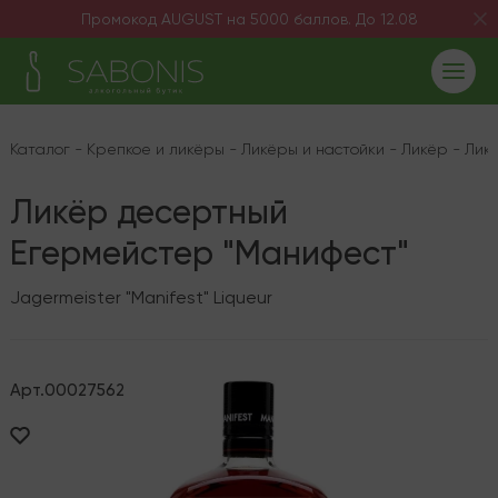
Промокод AUGUST на 5000 баллов. До 12.08
Каталог
-
Крепкое и ликёры
-
Ликёры и настойки
-
Ликёр
-
Лик
Ликёр десертный
Егермейстер "Манифест"
Jagermeister "Manifest" Liqueur
Арт.
00027562