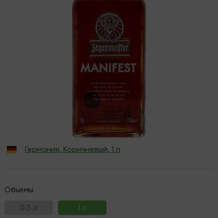
Германия
,
Коричневый
,
1 л
Объемы
0.5 л
1 л