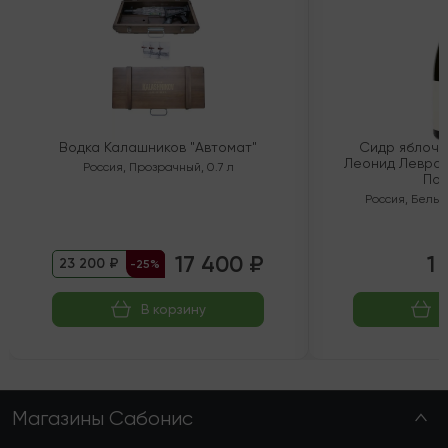
Водка Калашников "Автомат"
Сидр яблочн
Леонид Левран
Россия
,
Прозрачный
,
0.7 л
Пол
Россия
,
Белый
17 400 ₽
1 
23 200 ₽
-25%
В корзину
Магазины Сабонис