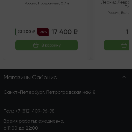
Леонид Левран
Россия
,
Прозрачный
,
0.7 л
Пол
Россия
,
Белый
17 400 ₽
1 
23 200 ₽
-25%
В корзину
Магазины Сабонис
Санкт-Петербург, Петроградская наб. 8
Тел.:
+7 (812) 409-96-98
Время работы: ежедневно,
с 11:00 до 22:00