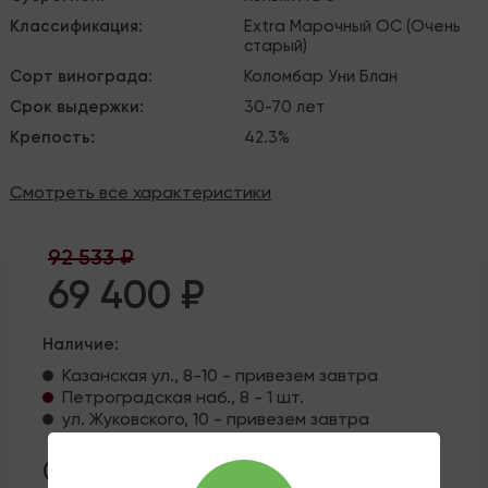
Классификация
:
Extra
Марочный
ОС (Очень
старый)
Сорт винограда
:
Коломбар
Уни Блан
Срок выдержки
:
30-70 лет
Крепость
:
42.3%
Смотреть все характеристики
92 533 ₽
69 400 ₽
Наличие:
Казанская ул., 8-10 - привезем завтра
Петроградская наб., 8 - 1 шт.
ул. Жуковского, 10 - привезем завтра
Эта покупка принесет вам
3470
рублей на
бонусный счет, если вы
авторизуетесь
или