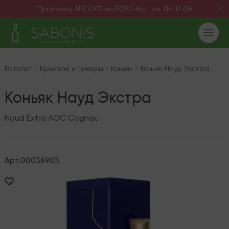
Промокод AUGUST на 5000 баллов. До 12.08
Каталог
-
Крепкое и ликёры
-
Коньяк
-
Коньяк Науд Экстра
Коньяк Науд Экстра
Naud Extra AOC Cognac
Арт.
00036903