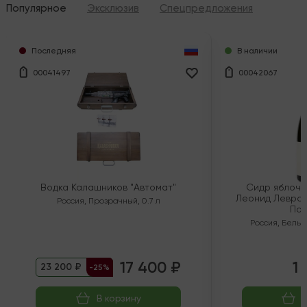
Популярное
Эксклюзив
Спецпредложения
Последняя
В наличии
00041497
00042067
Водка Калашников "Автомат"
Сидр яблочн
Леонид Левран
Россия
,
Прозрачный
,
0.7 л
Пол
Россия
,
Белый
17 400 ₽
1 
23 200 ₽
-25%
В корзину