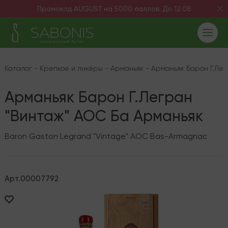
Промокод AUGUST на 5000 баллов. До 12.08
Каталог
-
Крепкое и ликёры
-
Арманьяк
-
Арманьяк Барон Г.Ле
Арманьяк Барон Г.Легран
"Винтаж" AOC Ба Арманьяк
Baron Gaston Legrand "Vintage" AOC Bas-Armagnac
Арт.
00007792