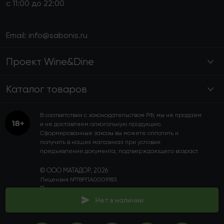
с 11:00 до 22:00
Email:
info@sabonis.ru
Проект Wine&Dine
Каталог товаров
В соответствии с законодательством РФ, мы не продаем
и не доставляем алкогольную продукцию.
Сформированные заказы вы можете оплатить и
получить в наших магазинах при условии
предъявления документа, подтверждающего возраст.
© ООО МАТАДОР, 2026
Лицензия №78РПА0009183.
Пользовательское соглашение
Политика конфиденциальности
Нет в наличии
Программа лояльности