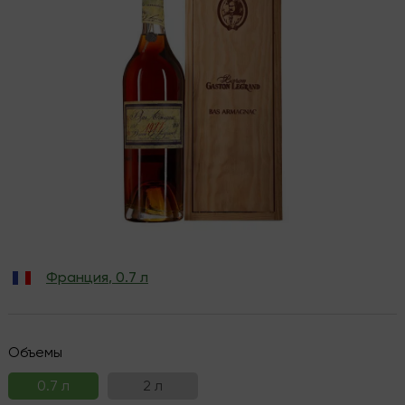
Франция
,
0.7 л
Объемы
0.7 л
2 л