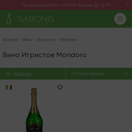
Промокод AUGUST на 5000 баллов. До 12.08
Каталог
-
Вино
-
Игристое
-
Mondoro
Вино Игристое Mondoro
↑↓ Популярные
Фильтры