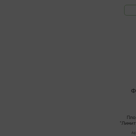
В нали
Пло
"Лимит
Ар