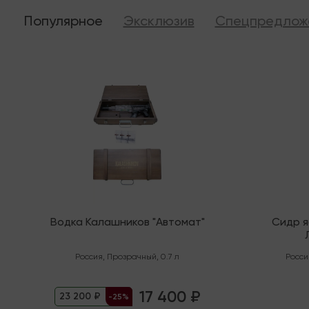
Популярное
Эксклюзив
Спецпредлож
Последняя
В налич
Водка Калашников "Автомат"
Сидр 
"Орга
Россия
,
Прозрачный
,
0.7 л
Росси
17 400 ₽
23 200 ₽
-25%