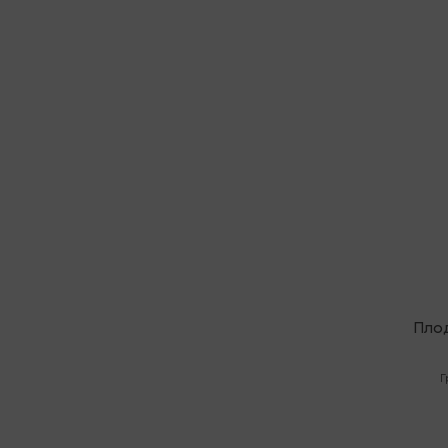
Послед
Пло
Г