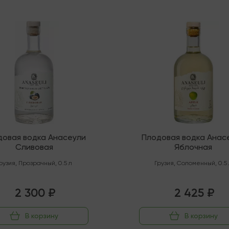
чии
В наличии
довая водка Анасеули
Плодовая водка Анас
Сливовая
Яблочная
рузия
,
Прозрачный
,
0.5 л
Грузия
,
Соломенный
,
0.5
2 300 ₽
2 425 ₽
В корзину
В корзину