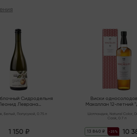
ения
ии
В наличии
яблочный Сидродельня
Виски односолодо
Леонид Леврана
Макаллан 12-летний 
нический" Полусухой
Каск" (Спейсайд)
я
,
Белый
,
Полусухой
,
0.75 л
Шотландия
,
Natural Color
,
D
Cask
,
0.7 л
1 150 ₽
10 3
13 840 ₽
-25%