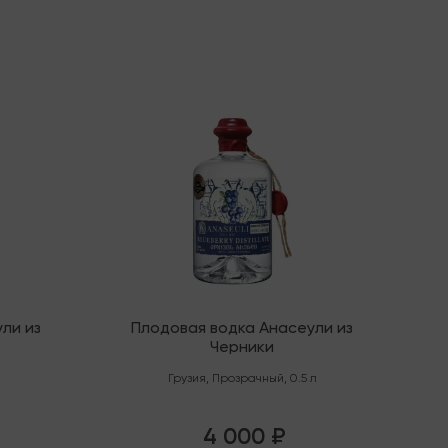
В наличии
ли из
Плодовая водка Анасеули из
Черники
Грузия
,
Прозрачный
,
0.5 л
4 000 ₽