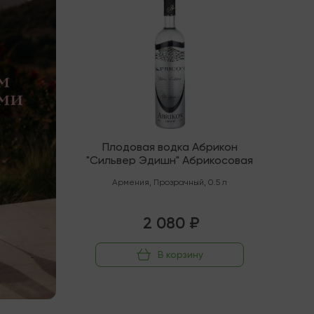
Плодовая водка Абрикон
"Сильвер Эдишн" Абрикосовая
Армения
,
Прозрачный
,
0.5 л
2 080 ₽
В корзину