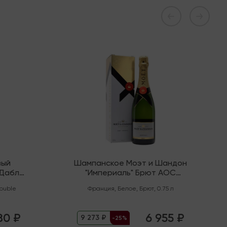
В наличии
вый
Шампанское Моэт и Шандон
"Дабл
"Империаль" Брют AOC
Шампань
ouble
Франция
,
Белое
,
Брют
,
0.75 л
80 ₽
6 955 ₽
9 273 ₽
-25%