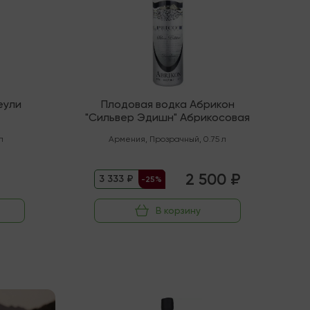
еули
Плодовая водка Абрикон
"Сильвер Эдишн" Абрикосовая
л
Армения
,
Прозрачный
,
0.75 л
2 500 ₽
3 333 ₽
-25%
В корзину
В наличии