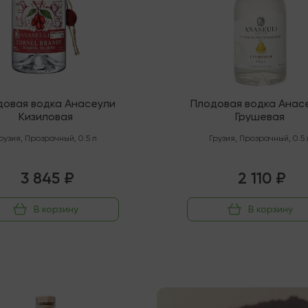
довая водка Анасеули
Плодовая водка Анас
Кизиловая
Грушевая
рузия
,
Прозрачный
,
0.5 л
Грузия
,
Прозрачный
,
0.5 
3 845 ₽
2 110 ₽
В корзину
В корзину
чии