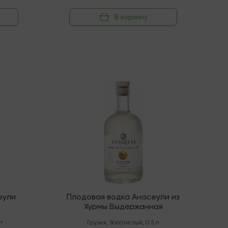
В корзину
Под заказ
еули
Плодовая водка Анасеули из
Хурмы Выдержанная
л
Грузия
,
Золотистый
,
0.5 л