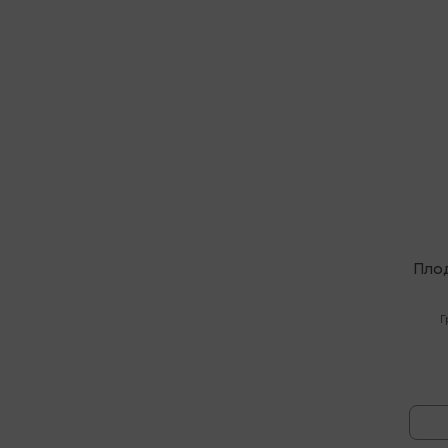
В нали
Пло
Г