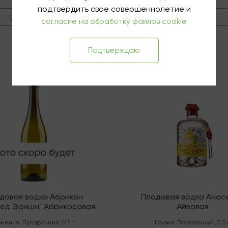
подтвердить свое совершеннолетие и
В корзину
В корзину
согласие на обработку файлов cookie
Подтверждаю
чии
В наличии
довая водка Абрикон
Плодовая водка Анас
ед Эдишн" Абрикосовая
Айвовая
мения
,
Прозрачный
,
0.7 л
Грузия
,
Прозрачный
,
0.5 