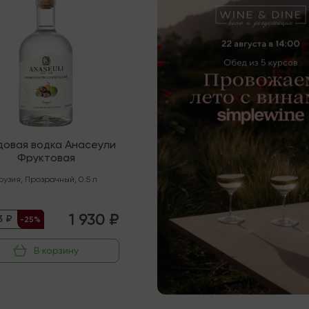
довая водка Анасеули
Фруктовая
рузия
,
Прозрачный
,
0.5 л
1 930 ₽
3 ₽
-25%
В корзину