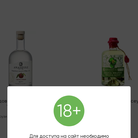
няя
В наличии
довая водка Анасеули
Плодовая водка Анасеу
18+
Ткемалевая
Фейхоа
рузия
,
Прозрачный
,
0.5 л
Грузия
,
0.5 л
2 010 ₽
4 100 ₽
Для доступа на сайт необходимо