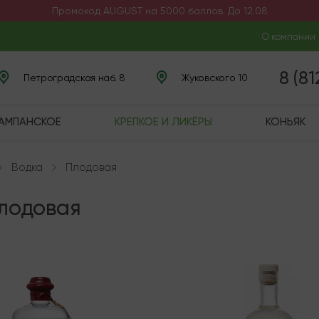
Промокод AUGUST на 5000 баллов. До 12.08
О компании
8 (8
Петроградская наб. 8
Жуковского 10
ШАМПАНСКОЕ
КРЕПКОЕ И ЛИКЁРЫ
КОНЬЯК
Водка
Плодовая
Плодовая
чии
Мало