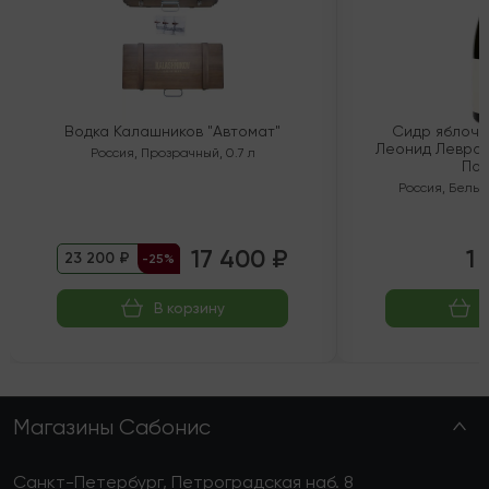
Водка Калашников "Автомат"
Сидр яблочн
Леонид Левран
Россия
,
Прозрачный
,
0.7 л
Пол
Россия
,
Белый
17 400 ₽
1 
23 200 ₽
-25%
В корзину
Магазины Сабонис
Санкт-Петербург, Петроградская наб. 8