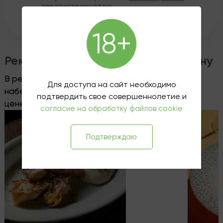
зарегистрируетесь
.
18+
Рекомендуемые блюда к этому вину
В ресторане
Wine&Dine
на Петроградской
Для доступа на сайт необходимо
набережной, 8, вы можете заказать это вино по
подтвердить свое совершеннолетие и
цене винотеки, без пробкового сбора.
согласие на обработку файлов cookie
Подтверждаю