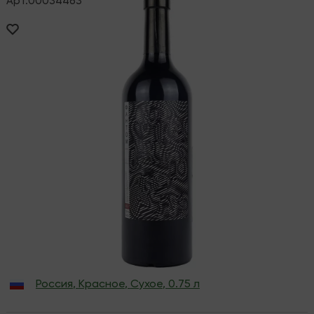
Арт.
00034463
Россия
,
Красное
,
Сухое
,
0.75 л