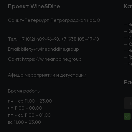
Проект Wine&Dine
Ка
Санкт-Петербург, Петроградская наб. 8
—
В
—
В
—
И
Тел.:
+7 (812) 409-96-98
,
+7 (931) 105-47-18
—
К
Email:
bilety@wineanddine.group
—
В
—
Г
Сайт:
https://wineanddine.group
—
К
Афиша мероприятий и дегустаций
Ра
Время работы
пн - ср 11.00 - 23.00
чт 11.00 - 00.00
пт - сб 11.00 - 01.00
вс 11.00 - 23.00