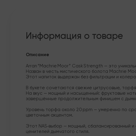
Информация о товаре
Описание
Arran “Machrie Moor” Cask Strength — это уника
Назван в честь мистического болота Machrie Mo
Этот напиток выдержан без фильтрации и колеров
В букете сочетаются свежие цитрусовые, торфян
На вкус — мощный и насыщенный: фруктовые ноты
завершённые продолжительным финишем с дымком
Уровень торфа около 20 ppm — умеренно по срав
цветочным акцентом.
Этот NAS‑выбор — мощный, сбалансированный и а
ценителей дымчатого стиля.