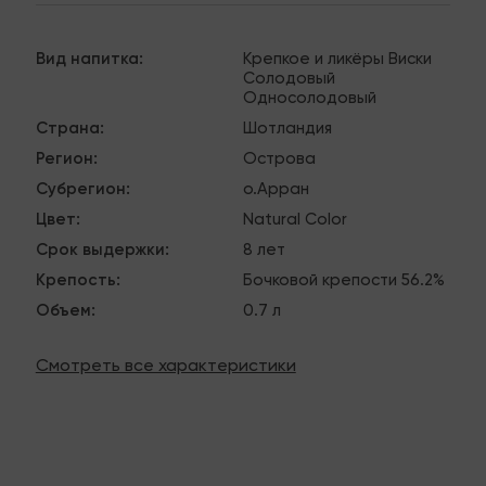
Вид напитка
:
Крепкое и ликёры
Виски
Солодовый
Односолодовый
Страна
:
Шотландия
Регион
:
Острова
Субрегион
:
о.Арран
Цвет
:
Natural Color
Срок выдержки
:
8 лет
Крепость
:
Бочковой крепости
56.2%
Объем
:
0.7 л
Смотреть все характеристики