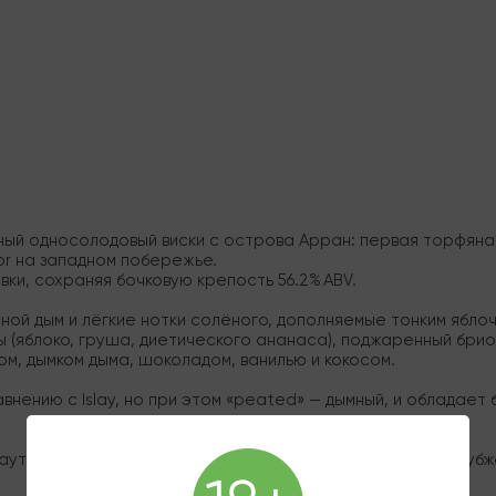
льный односолодовый виски с острова Арран: первая торфяна
or на западном побережье.
ки, сохраняя бочковую крепость 56.2% ABV.
ой дым и лёгкие нотки солёного, дополняемые тонким яблоч
 (яблоко, груша, диетического ананаса), поджаренный бриош
, дымком дыма, шоколадом, ванилью и кокосом.
нению c Islay, но при этом «peated» — дымный, и обладает
утентичный островной скотч, который раскрывается глубже