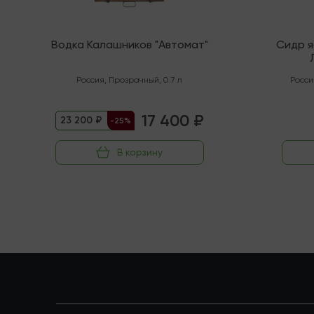
Водка Калашников "Автомат"
Сидр 
"Орга
Россия
,
Прозрачный
,
0.7 л
Росси
17 400 ₽
23 200 ₽
-25%
В корзину