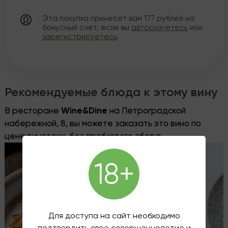
Эта покупка принесет вам
177
рублей на
бонусный счет, если вы
авторизуетесь
или
зарегистрируетесь
.
Рекомендуемые блюда к этому вину
В ресторане
Wine&Dine
на Петроградской
набережной, 8, вы можете заказать это вино по
цене винотеки, без пробкового сбора.
18+
Для доступа на сайт необходимо
подтвердить свое совершеннолетие и