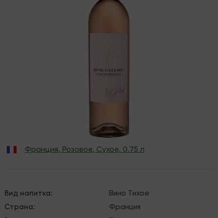
Франция
,
Розовое
,
Сухое
,
0.75 л
Вид напитка
:
Вино
Тихое
Страна
:
Франция