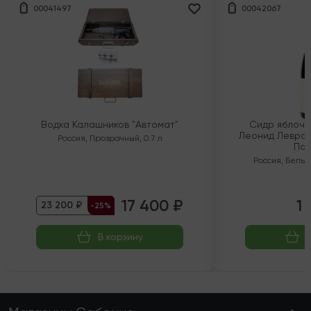
00041497
00042067
Водка Калашников "Автомат"
Сидр яблочн
Леонид Левран
Россия
,
Прозрачный
,
0.7 л
Пол
Россия
,
Белый
17 400 ₽
1 
23 200 ₽
-25%
В корзину