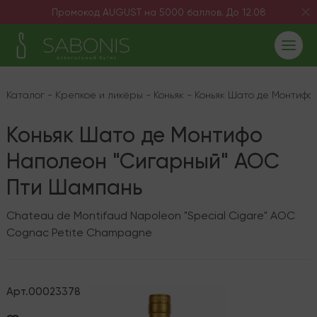
Промокод AUGUST на 5000 баллов. До 12.08
Каталог
-
Крепкое и ликёры
-
Коньяк
-
Коньяк Шато де Монтифо
Коньяк Шато де Монтифо
Наполеон "Сигарный" AOC
Пти Шампань
Chateau de Montifaud Napoleon "Special Cigare" AOC
Cognac Petite Champagne
Арт.
00023378