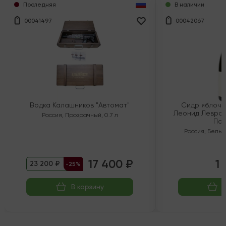
Последняя
В наличии
00041497
00042067
Водка Калашников "Автомат"
Сидр яблочн
Леонид Левран
Россия
,
Прозрачный
,
0.7 л
Пол
Россия
,
Белый
17 400 ₽
1 
23 200 ₽
-25%
В корзину