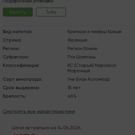
Подарочная упаковка
Без п/у
Туба
Вид напитка
:
Крепкое и ликёры
Коньяк
Страна
:
Франция
Регион
:
Регион Коньяк
Субрегион
:
Пти Шампань
Классификация
:
КС (Старый)
Napoleon
Марочный
Сорт винограда
:
Уни Блан
Коломбар
Срок выдержки
:
18 лет
Крепость
:
46%
Смотреть все характеристики
Цена актуальна на
14.06.2026