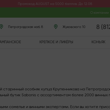
Промокод AUGUST на 5000 баллов. До 12.08
О компании
8 (8
Петроградская наб. 8
Жуковского 10
ШАМПАНСКОЕ
КРЕПКОЕ И ЛИКЁРЫ
КОНЬЯК
старинный особняк купца Крупенникова на Петроградской
льный бутик Sabonis с ассортиментом более 2000 винных 
ыми сомелье и винными экспертами. Если вы хотите прис