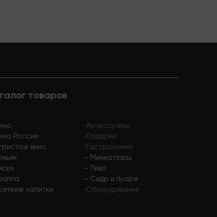
талог товаров
ино
-
Аксессуары
ино России
-
Подарки
гристое вино
-
Гастрономия
оньяк
—
Миниатюры
иски
—
Пиво
раппа
—
Сидр и пуаре
репкие напитки
-
Оборудование