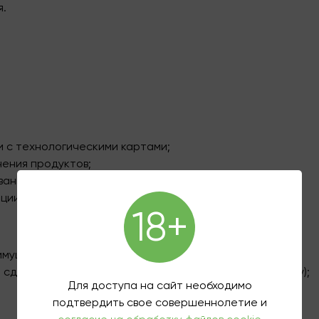
я.
и с технологическими картами;
ения продуктов;
ания и инвентаря;
ции.
18+
еимуществом;
 сделать (компания оплачивает расходы на сан.книжку);
Для доступа на сайт необходимо
подтвердить свое совершеннолетие и