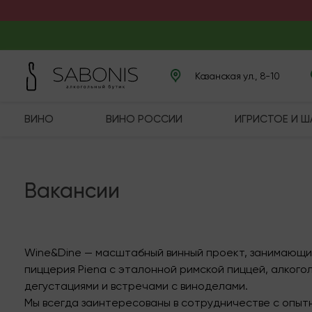
Казанская ул., 8-10
ВИНО
ВИНО РОССИИ
ИГРИСТОЕ И 
Вакансии
Wine&Dine — масштабный винный проект, занимающий 
пиццерия Piena с эталонной римской пиццей, алкого
дегустациями и встречами с виноделами.
Мы всегда заинтересованы в сотрудничестве с опытн